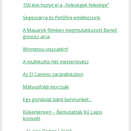
150 éve hunyt el a „Feleségek felesége”
Segesvárra és Petőfire emlékezünk
A Masaryk-filmben megmutatkozott Beneš
gonosz arca
Winnetou visszatért!
A multikultis hét mesterlövész
Az El Camino zarándokúton
Mátyusföldi morzsák
Egy gondolat bánt bennünket…
Kűkeményen – Bemutatták Kű Lajos
könyvét