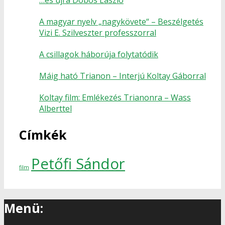
…és újra Dobos László
A magyar nyelv „nagykövete“ – Beszélgetés
Vizi E. Szilveszter professzorral
A csillagok háborúja folytatódik
Máig ható Trianon – Interjú Koltay Gáborral
Koltay film: Emlékezés Trianonra – Wass
Alberttel
Címkék
Petőfi Sándor
film
Menü: