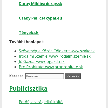
Duray Miklós: duray.sk
Csáky Pál: csakypal.eu
Tények.sk
További honlapok
Szövetség a Közös Célokért: www.szakc.sk
Irodalmi Szemle: www.irodalmiszemle.sk
Jó Gazda: www.jogazda.sk
Pro Probitate: www.proprobitate.sk
Keresés:
Publicisztika
Petőfi, a viráglelkű költő