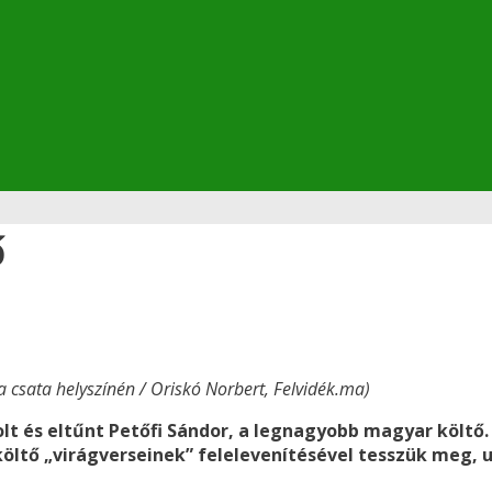
ő
a csata helyszínén / Oriskó Norbert, Felvidék.ma)
colt és eltűnt Petőfi Sándor, a legnagyobb magyar költő
öltő „virágverseinek” felelevenítésével tesszük meg, u