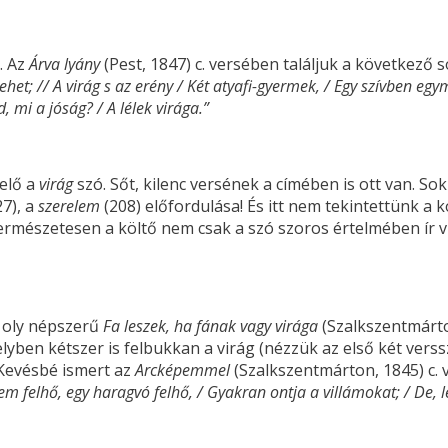
. Az
Árva lyány
(Pest, 1847) c. versében találjuk a következő 
 lehet; // A virág s az erény / Két atyafi-gyermek, / Egy szívben e
, mi a jóság? / A lélek virága.”
elő a
virág
szó. Sőt, kilenc versének a címében is ott van. So
7), a
szerelem
(208) előfordulása! És itt nem tekintettünk a k
ermészetesen a költő nem csak a szó szoros értelmében ír v
s oly népszerű
Fa leszek, ha fának vagy virága
(Szalkszentmárto
melyben kétszer is felbukkan a virág (nézzük az első két verss
 Kevésbé ismert az
Arcképemmel
(Szalkszentmárton, 1845) c. 
em felhő, egy haragvó felhő, / Gyakran ontja a villámokat; / De, le