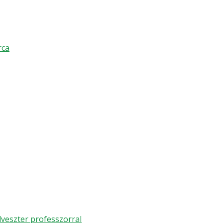
rca
lveszter professzorral