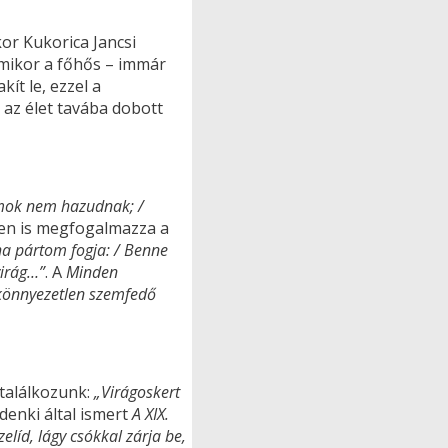
kor Kukorica Jancsi
Amikor a főhős – immár
ít le, ezzel a
az élet tavába dobott
mok nem hazudnak; /
en is megfogalmazza a
 ha pártom fogja: / Benne
virág…”
. A
Minden
könnyezetlen szemfedő
 találkozunk:
„Virágoskert
denki által ismert
A XIX.
elíd, lágy csókkal zárja be,