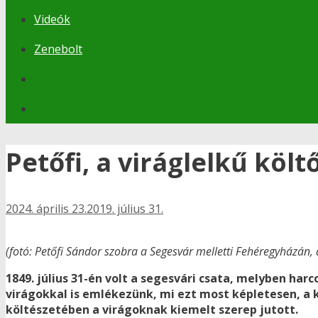
Videók
Zenebolt
Petőfi, a viráglelkű költ
2024. április 23.
2019. július 31.
(fotó: Petőfi Sándor szobra a Segesvár melletti Fehéregyházán, 
1849. július 31-én volt a segesvári csata, melyben har
virágokkal is emlékezünk, mi ezt most képletesen, a k
költészetében a virágoknak kiemelt szerep jutott.