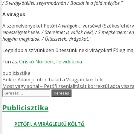
/ S virágkötéllel, selyempárnán / Bocsát le a föld mélyibe.”
A virágok
A szemelvényeket Petőfi
A virágok
c. versével (Székesfehér
elbeszélgetek vele. / Szerelmet is vallok neki, / S megkérdem: en
hogyha meghalok, / Ültessetek, virágokat.”
Legalább a szívünkben ültessünk neki virágokat! Főleg ma,
Forrás:
Oriskó Norbert, Felvidék.ma
Kategória
publicisztika
Bejegyzés
Bukor Ádám jó úton halad a Világjátékok felé
navigáció
Most vagy soha! – Petőfi zsenialitását korrektül adta vissz
Keresés:
Publicisztika
PETŐFI, A VIRÁGLELKŰ KÖLTŐ