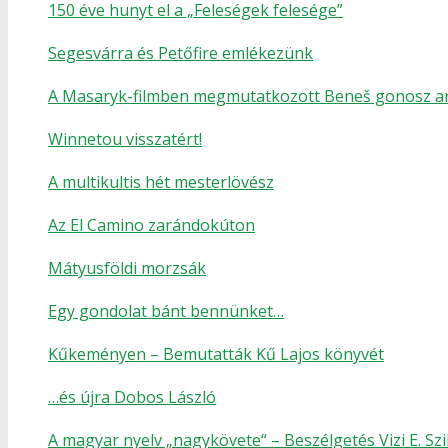
150 éve hunyt el a „Feleségek felesége”
Segesvárra és Petőfire emlékezünk
A Masaryk-filmben megmutatkozott Beneš gonosz a
Winnetou visszatért!
A multikultis hét mesterlövész
Az El Camino zarándokúton
Mátyusföldi morzsák
Egy gondolat bánt bennünket…
Kűkeményen – Bemutatták Kű Lajos könyvét
…és újra Dobos László
A magyar nyelv „nagykövete“ – Beszélgetés Vizi E. Szi