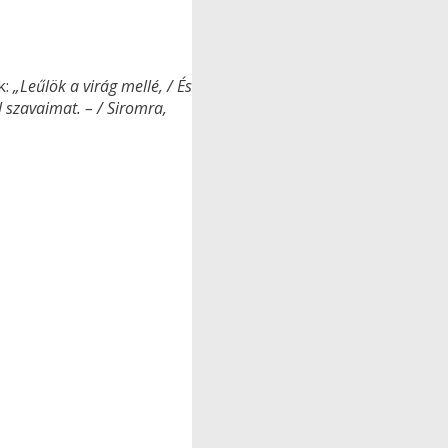
k:
„Leűlök a virág mellé, / És
l szavaimat. – / Siromra,