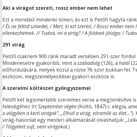
Aki a virágot szereti, rossz ember nem lehet
Ezt a mondást mindenki ismeri, és ezt is Petőfi hagyta ránk
/ És ne féltsd szívedet, / Mert, ki ezt szereti, / Rossz ember nem
ellenkezhetnek. // Tudod, mi a virág? / A földnek jósága; / Tudod
291 virág
Petőfi csaknem 900 ránk maradt versében 291-szer fordul 
Mindenesetre gyakoribb, mint a
szabadság
(126), a
halál
(22
előfordulására, melyek közül a
rózsa
76-szor bukkan fel. T
eszközei, megszemélyesítései gyakori eszköze is.
A szerelmi költészet gyöngyszemei
Petőfi két legismertebb szerelmes verse a megzenésítve i
feleségéhez írt
Szeptember végén
(Koltó, 1847) c. elégia, a
a völgyben a kerti virágok”
,
„Elhull a virág, eliramlik az élet…”
).
virág-hasonlat egy mesteri alkalmazását olvashatjuk:
„Lelk
/ Tölgyeket sujt, nem virágokat.)