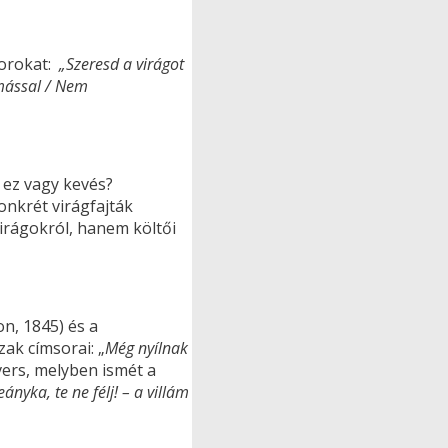
sorokat:
„Szeresd a virágot
gymással / Nem
k ez vagy kevés?
onkrét virágfajták
irágokról, hanem költői
n, 1845) és a
zak címsorai: „
Még nyílnak
vers, melyben ismét a
ányka, te ne félj! – a villám