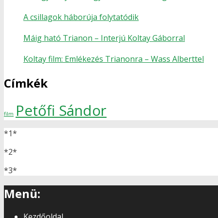
A csillagok háborúja folytatódik
Máig ható Trianon – Interjú Koltay Gáborral
Koltay film: Emlékezés Trianonra – Wass Alberttel
Címkék
Petőfi Sándor
film
*1*
*2*
*3*
Menü:
Kezdőoldal