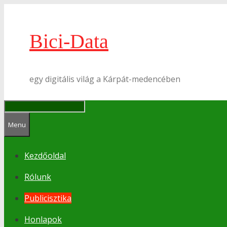
Kilépés
a
tartalomba
Bici-Data
egy digitális világ a Kárpát-medencében
Menu
Kezdőoldal
Rólunk
Publicisztika
Honlapok