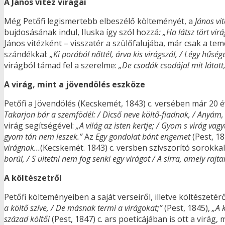
A János vitéz virágai
Még Petőfi legismertebb elbeszélő költeményét, a
János vit
bujdosásának indul, Iluska így szól hozzá
: „Ha látsz tört vi
János vitézként – visszatér a szülőfalujába, már csak a teme
szándékkal:
„Ki porából nőttél, árva kis virágszál, / Légy hűs
virágból támad fel a szerelme:
„De csodák csodája! mit látott, 
A virág, mint a jövendölés eszköze
Petőfi a Jövendölés (Kecskemét, 1843) c. versében már 20 é
Takarjon bár a szemfödél: / Dicső neve költő-fiadnak, / Anyám,
virág segítségével:
„A világ az isten kertje; / Gyom s virág va
gyom tán nem leszek.”
Az
Egy gondolat bánt engemet
(Pest, 18
virágnak…
(Kecskemét. 1843) c. versben szívszorító sorokka
borúl, / S ültetni nem fog senki egy virágot / A sírra, amely raj
A költészetről
Petőfi költeményeiben a saját verseiről, illetve költészetér
a költő szíve, / De másnak termi a virágokat;”
(Pest, 1845),
„A 
század költői
(Pest, 1847) c. ars poeticájában is ott a virág, 