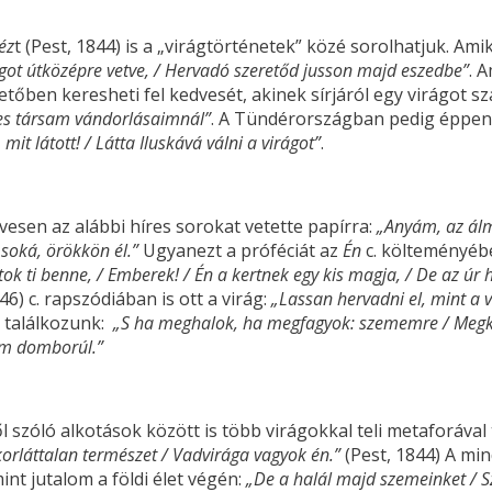
éz
t (Pest, 1844) is a „virágtörténetek” közé sorolhatjuk. Ami
rágot útközépre vetve, / Hervadó szeretőd jusson majd eszedbe”
. 
tőben keresheti fel kedvesét, akinek sírjáról egy virágot szak
éges társam vándorlásaimnál”
. A Tündérországban pedig éppen 
mit látott! / Látta Iluskává válni a virágot”
.
vesen az alábbi híres sorokat vetette papírra:
„Anyám, az ál
 soká, örökkön él.”
Ugyanezt a próféciát az
Én
c. költeményéb
gytok ti benne, / Emberek! / Én a kertnek egy kis magja, / De az úr
46) c. rapszódiában is ott a virág:
„Lassan hervadni el, mint a 
l találkozunk:
„S ha meghalok, ha megfagyok: szememre / Meg
tam domborúl.”
ől szóló alkotások között is több virágokkal teli metaforával
korláttalan természet / Vadvirága vagyok én.”
(Pest, 1844) A min
mint jutalom a földi élet végén:
„De a halál majd szemeinket / Sz